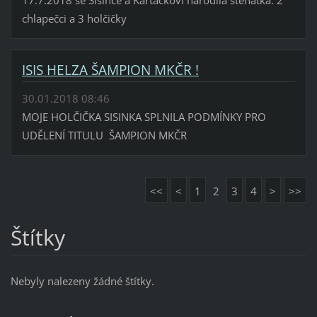
17.7.2018 se Sisince a Kartáčkovi narodila štěňátka. 2
chlapečci a 3 holčičky
ISIS HELZA ŠAMPION MKČR !
30.01.2018 08:46
MOJE HOLČIČKA SISINKA SPLNILA PODMÍNKY PRO
UDĚLENÍ TITULU ŠAMPION MKČR
<<
<
1
2
3
4
>
>>
Štítky
Nebyly nalezeny žádné štítky.