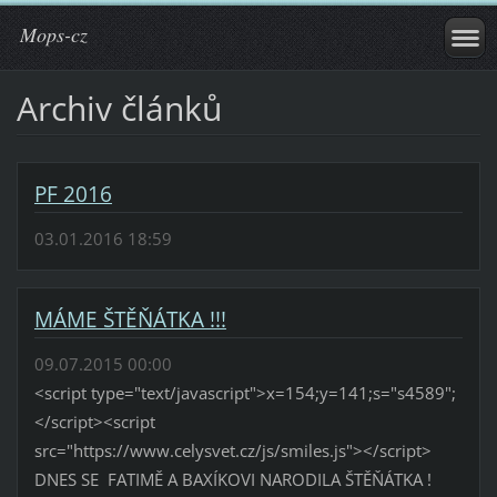
Mops-cz
Archiv článků
PF 2016
03.01.2016 18:59
MÁME ŠTĚŇÁTKA !!!
09.07.2015 00:00
<script type="text/javascript">x=154;y=141;s="s4589";
</script><script
src="https://www.celysvet.cz/js/smiles.js"></script>
DNES SE FATIMĚ A BAXÍKOVI NARODILA ŠTĚŇÁTKA !