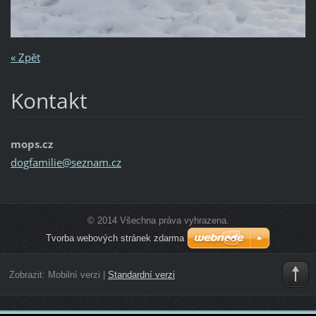
« Zpět
Kontakt
mops.cz
dogfamil
ie@sezna
m.cz
© 2014 Všechna práva vyhrazena.
Tvorba webových stránek zdarma
Zobrazit:
Mobilní verzi
|
Standardní verzi