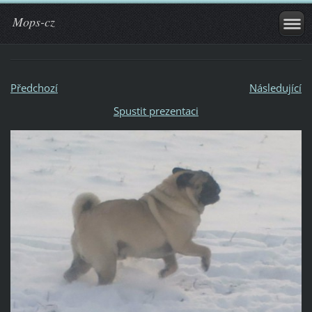
Mops-cz
Předchozí
Následující
Spustit prezentaci